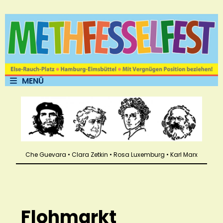
MENÜ
Che Guevara • Clara Zetkin • Rosa Luxemburg • Karl Marx
Flohmarkt